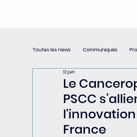
Toutes les news
Communiqués
Pr
12 juin
Revue de Presse
Newsletter PSCC 
Le Cancerop
PSCC s’allie
l'innovation
France