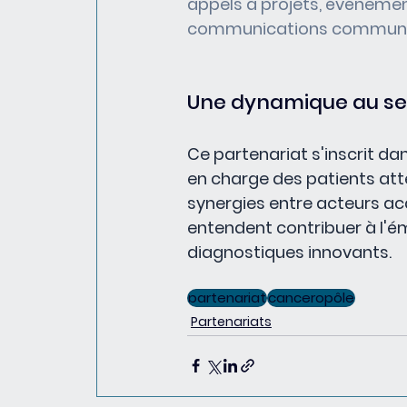
appels à projets, événemen
communications commun
Une dynamique au ser
Ce partenariat s'inscrit da
en charge des patients atte
synergies entre acteurs aca
entendent contribuer à l'ém
diagnostiques innovants.
partenariat
canceropôle
Partenariats