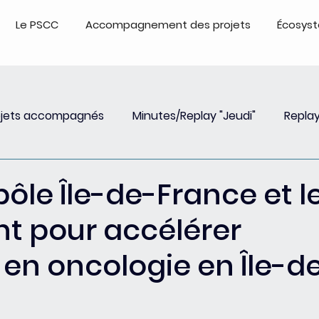
Le PSCC
Accompagnement des projets
Écosys
ojets accompagnés
Minutes/Replay "Jeudi"
Replay
Insights
Event
Replay Webinar
Events - Repl
ôle Île-de-France et l
nt pour accélérer
 en oncologie en Île-d