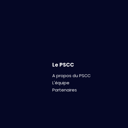
IncubAlliance Paris-Saclay
et Paris Saclay Cancer
Cluster (PSCC) s’allient
pour accélérer les
startups deeptech en
oncologie
Le PSCC
A propos du PSCC
L'équipe
Partenaires