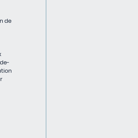
n de 
 
-de-
tion 
r 