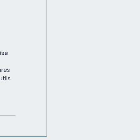
ise 
ures 
tils 