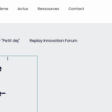
tème
Actus
Ressources
Contact
 "Petit dej"
Replay Innovation Forum
ays
Partenariats
e
e-