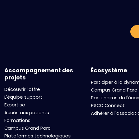
a
Paris-Saclay Cancer
La Fondation
Cluster and HEC Paris Join
Paris-Sacla
Forces to Accelerate
Cluster uniss
Scientific Innovation and
forces pour 
Entrepreneurship (in
l’innovation 
English)
cancérologi
Accompagnement des
Écosystème
projets
Participer à la dyna
Découvrir l'offre
Campus Grand Parc
L'équipe support
Partenaires de l'éc
Expertise
PSCC Connect
Accès aux patients
Adhérer à l'associati
Formations
Campus Grand Parc
Plateformes technologiques