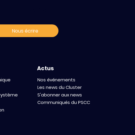
ux news
 ARC et le
y Cancer
Nous écrire
ent leurs
accélérer
en
e
Actus
mique
Nos événements
Les news du Cluster
osystème
S'abonner aux news
Communiqués du PSCC
on