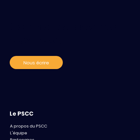
Contact / s'abonner
Mind Health - Le PSCC dévoile ses
aux news
ambitions pour 2026
Nous écrire
Le PSCC
A propos du PSCC
L'équipe
Partenaires