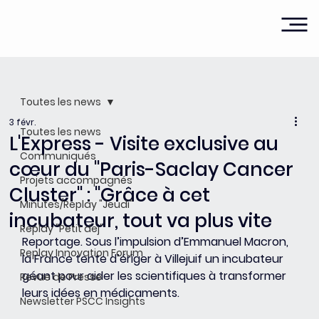
Toutes les news
3 févr.
Toutes les news
L'Express - Visite exclusive au
Communiqués
cœur du "Paris-Saclay Cancer
Projets accompagnés
Cluster" : "Grâce à cet
Minutes/Replay "Jeudi"
incubateur, tout va plus vite
Replay "Petit dej"
Reportage. Sous l’impulsion d’Emmanuel Macron, 
Replay Innovation Forum
la France tente d’ériger à Villejuif un incubateur 
géant pour aider les scientifiques à transformer 
Revue de Presse
leurs idées en médicaments.
Newsletter PSCC Insights