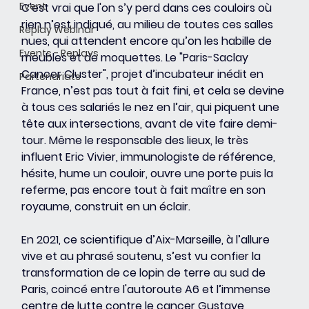
Event
C'est vrai que l'on s’y perd dans ces couloirs où 
rien n’est indiqué, au milieu de toutes ces salles 
Replay Webinar
nues, qui attendent encore qu’on les habille de 
Events - Replays
meubles et de moquettes. Le "Paris-Saclay 
Cancer Cluster", projet d’incubateur inédit en 
Partenariats
France, n’est pas tout à fait fini, et cela se devine 
à tous ces salariés le nez en l’air, qui piquent une 
tête aux intersections, avant de vite faire demi-
tour. Même le responsable des lieux, le très 
influent Eric Vivier, immunologiste de référence, 
hésite, hume un couloir, ouvre une porte puis la 
referme, pas encore tout à fait maître en son 
royaume, construit en un éclair.
En 2021, ce scientifique d’Aix-Marseille, à l’allure 
vive et au phrasé soutenu, s’est vu confier la 
transformation de ce lopin de terre au sud de 
Paris, coincé entre l'autoroute A6 et l’immense 
centre de lutte contre le cancer Gustave 