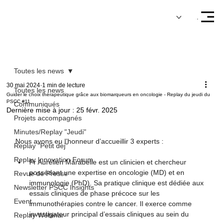
Menu
Toutes les news
30 mai 2024
1 min de lecture
Toutes les news
Guider le choix thérapeutique grâce aux biomarqueurs en oncologie - Replay du jeudi du
PSCC #11
Communiqués
Dernière mise à jour :
25 févr. 2025
Projets accompagnés
Minutes/Replay "Jeudi"
Nous avons eu l’honneur d’accueillir 3 experts :
Replay "Petit dej"
Replay Innovation Forum
Pr Aurélien Marabelle est un clinicien et chercheur 
possédant une expertise en oncologie (MD) et en 
Revue de Presse
immunologie (PhD). Sa pratique clinique est dédiée aux 
Newsletter PSCC Insights
essais cliniques de phase précoce sur les 
Event
immunothérapies contre le cancer. Il exerce comme 
investigateur principal d’essais cliniques au sein du 
Replay Webinar