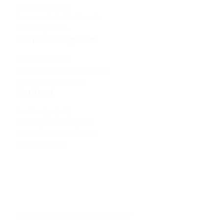
Interviews vidéo
Documents institutionnels
Marchés publics
Mentions légales
Mentions légales
Politique de confidentialités
Gestions des cookies
Contact
Postuler (projet)
Nous rejoindre (expert)
Adhérer à PSCC Connect
Nous contacter
© 2025 Paris-Saclay Cancer Cluster