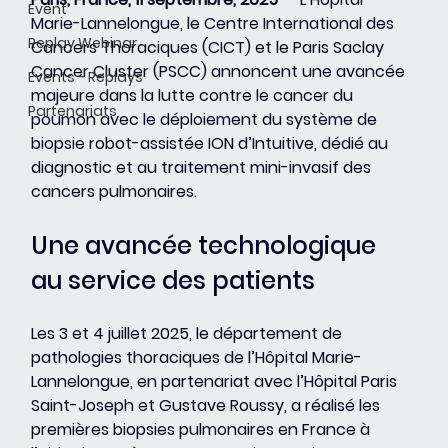
Event
Marie-Lannelongue, le Centre International des 
Replay Webinar
Cancers Thoraciques (CICT) et le Paris Saclay 
Cancer Cluster (PSCC) annoncent une avancée 
Events - Replays
majeure dans la lutte contre le cancer du 
Partenariats
poumon avec le déploiement du système de 
biopsie robot-assistée ION d’Intuitive, dédié au 
diagnostic et au traitement mini-invasif des 
cancers pulmonaires.
Une avancée technologique 
au service des patients
Les 3 et 4 juillet 2025, le département de 
pathologies thoraciques de l’Hôpital Marie-
Lannelongue, en partenariat avec l’Hôpital Paris 
Saint-Joseph et Gustave Roussy, a réalisé les 
premières biopsies pulmonaires en France à 