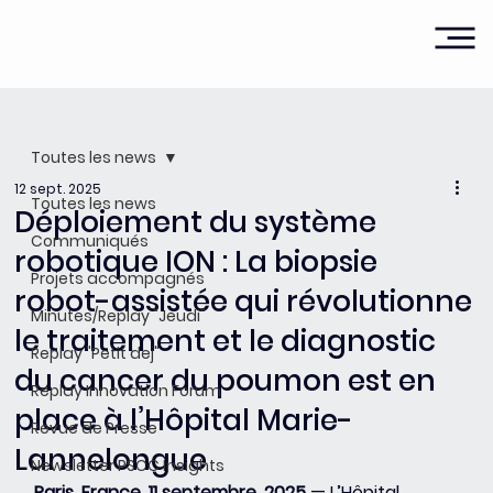
Toutes les news
12 sept. 2025
Toutes les news
Déploiement du système
Communiqués
robotique ION : La biopsie
Projets accompagnés
robot-assistée qui révolutionne
Minutes/Replay "Jeudi"
le traitement et le diagnostic
Replay "Petit dej"
du cancer du poumon est en
Replay Innovation Forum
place à l’Hôpital Marie-
Revue de Presse
Lannelongue
Newsletter PSCC Insights
Paris, France, 11 septembre, 2025
 — L’Hôpital 