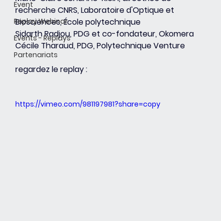
Event
recherche CNRS, Laboratoire d'Optique et 
Replay Webinar
Biosciences, École polytechnique
Sidarth Radjou, PDG et co-fondateur, Okomera
Events - Replays
Cécile Tharaud, PDG, Polytechnique Venture
Partenariats
regardez le replay :
https://vimeo.com/981197981?share=copy