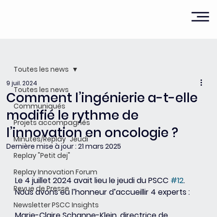
Toutes les news
9 juil. 2024
Toutes les news
Comment l’ingénierie a-t-elle
Communiqués
modifié le rythme de
Projets accompagnés
l’innovation en oncologie ?
Minutes/Replay "Jeudi"
Dernière mise à jour :
21 mars 2025
Replay "Petit dej"
Replay Innovation Forum
Le 4 juillet 2024 avait lieu le jeudi du PSCC 
#12
. 
Revue de Presse
Nous avons eu l’honneur d’accueillir 4 experts :
Newsletter PSCC Insights
Marie-Claire Schanne-Klein, directrice de 