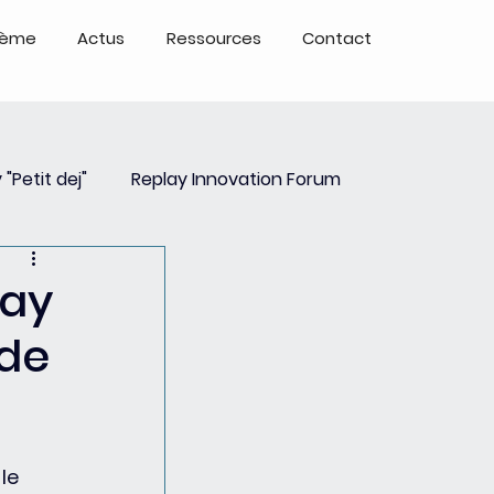
tème
Actus
Ressources
Contact
 "Petit dej"
Replay Innovation Forum
ays
Partenariats
lay
 de
le 