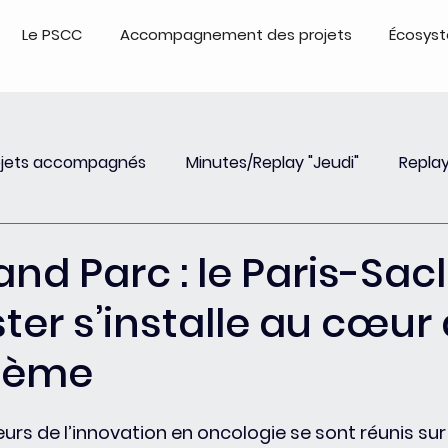
Le PSCC
Accompagnement des projets
Écosys
ojets accompagnés
Minutes/Replay "Jeudi"
Replay
Insights
Event
Replay Webinar
Events - Repl
d Parc : le Paris-Sac
ter s’installe au cœur
tème
eurs de l’innovation en oncologie se sont réunis sur 