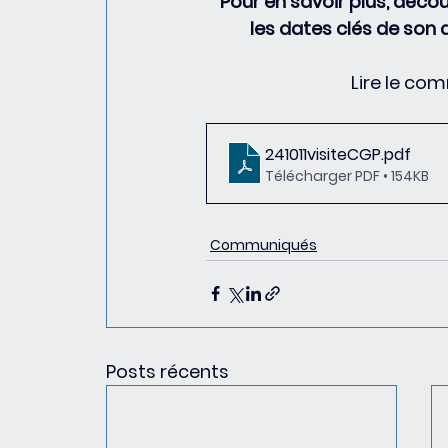
Pour en savoir plus, décou
les dates clés de so
Lire le co
241011visiteCGP
.pdf
Télécharger PDF • 154KB
Communiqués
Posts récents