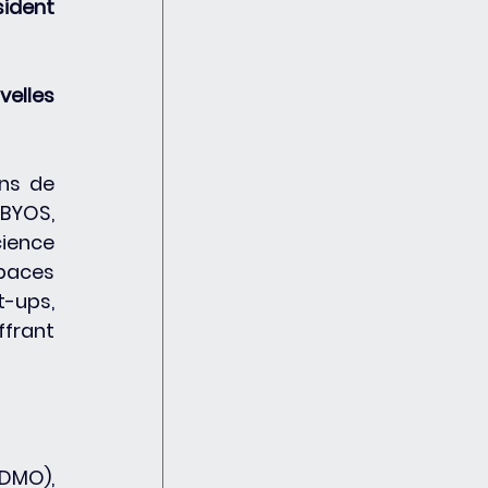
sident 
elles 
ns de 
BYOS, 
ience 
paces 
ups, 
frant 
DMO), 