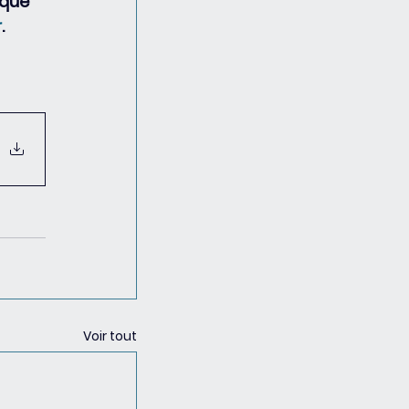
 que 
r
.
Voir tout