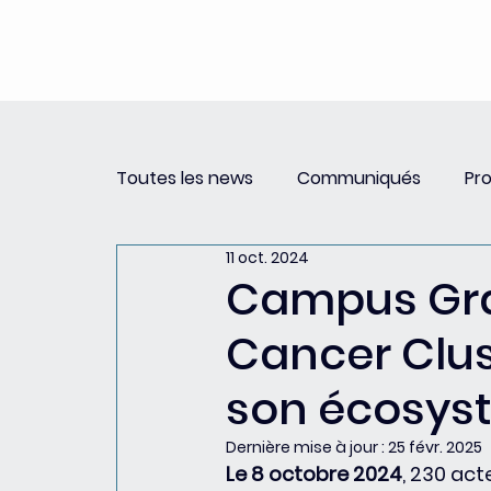
Toutes les news
Communiqués
Pr
11 oct. 2024
Revue de Presse
Newsletter PSCC 
Campus Gran
Cancer Clus
son écosys
Dernière mise à jour :
25 févr. 2025
Le 8 octobre 2024
, 230 act