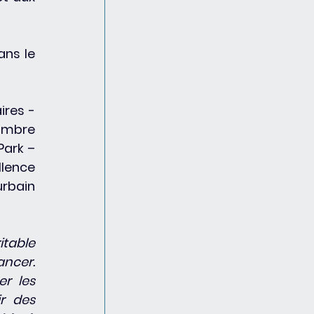
ns le 
res - 
ambre 
ark – 
lence 
rbain 
table 
ncer. 
 les 
r des 