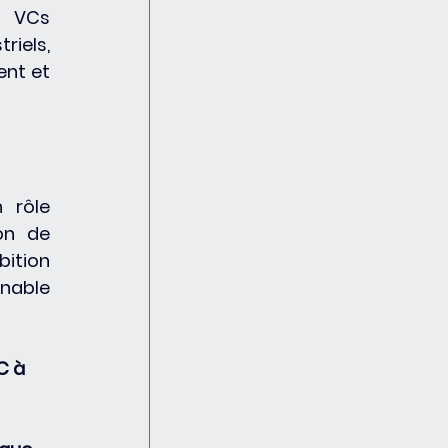
 VCs 
iels, 
nt et 
rôle 
on de 
ition 
nable 
C à 