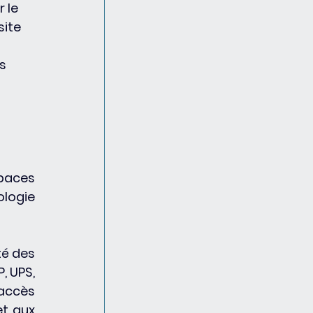
 le 
ite 
s 
paces 
logie 
é des 
 UPS, 
accès 
t aux 