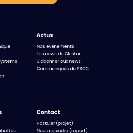
la prise en
cancers
s
Actus
mique
Nos événements
Les news du Cluster
osystème
S'abonner aux news
Communiqués du PSCC
on
s
Contact
Postuler (projet)
tialités
Nous rejoindre (expert)