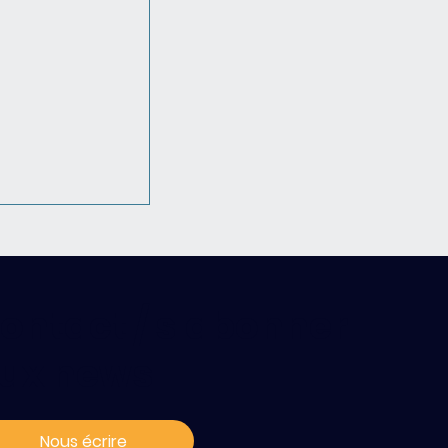
ontact / s'abonner
ux news
025 :
ur
Nous écrire