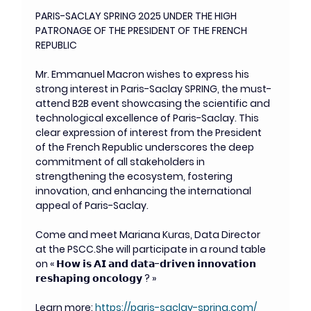
PARIS-SACLAY SPRING 2025 UNDER THE HIGH 
PATRONAGE OF THE PRESIDENT OF THE FRENCH 
REPUBLIC
Mr. Emmanuel Macron wishes to express his 
strong interest in Paris-Saclay SPRING, the must-
attend B2B event showcasing the scientific and 
technological excellence of Paris-Saclay. This 
clear expression of interest from the President 
of the French Republic underscores the deep 
commitment of all stakeholders in 
strengthening the ecosystem, fostering 
innovation, and enhancing the international 
appeal of Paris-Saclay.
Come and meet Mariana Kuras, Data Director 
at the PSCC.She will participate in a round table 
on « 𝗛𝗼𝘄 𝗶𝘀 𝗔𝗜 𝗮𝗻𝗱 𝗱𝗮𝘁𝗮-𝗱𝗿𝗶𝘃𝗲𝗻 𝗶𝗻𝗻𝗼𝘃𝗮𝘁𝗶𝗼𝗻 
𝗿𝗲𝘀𝗵𝗮𝗽𝗶𝗻𝗴 𝗼𝗻𝗰𝗼𝗹𝗼𝗴𝘆 ? »
Learn more: 
https://paris-saclay-spring.com/