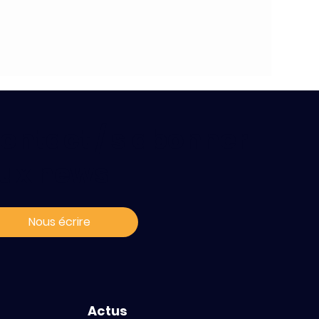
ontact / s'abonner
ux news
Nous écrire
Actus